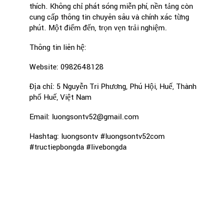
thích. Không chỉ phát sóng miễn phí, nền tảng còn
cung cấp thông tin chuyên sâu và chính xác từng
phút. Một điểm đến, trọn vẹn trải nghiệm.
Thông tin liên hệ:
Website: 0982648128
Địa chỉ: 5 Nguyễn Tri Phương, Phú Hội, Huế, Thành
phố Huế, Việt Nam
Email: luongsontv52@gmail.com
Hashtag: luongsontv #luongsontv52com
#tructiepbongda #livebongda